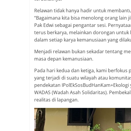
Relawan tidak hanya hadir untuk membantu or
“Bagaimana kita bisa menolong orang lain ji
Pak Edwi sebagai pengantar sesi. Pernyata
terus berkarya, melainkan dorongan untuk
dalam setiap karya kemanusiaan yang dilak
Menjadi relawan bukan sekadar tentang men
masa depan kemanusiaan.
Pada hari kedua dan ketiga, kami berfoku
yang terjadi di suatu wilayah atau komunita
pendekatan IPolEkSosBudHanKam+Ekologi y
WADAS (Wadah Asah Solidaritas). Pembekala
realitas di lapangan.