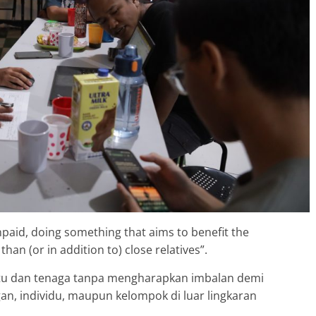
npaid, doing something that aims to benefit the
an (or in addition to) close relatives”.
ktu dan tenaga tanpa mengharapkan imbalan demi
gan, individu, maupun kelompok di luar lingkaran