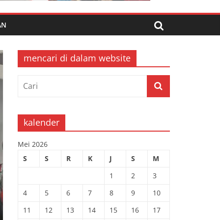
AN
mencari di dalam website
kalender
Mei 2026
S
S
R
K
J
S
M
1
2
3
4
5
6
7
8
9
10
11
12
13
14
15
16
17