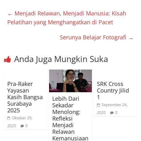
←
Menjadi Relawan, Menjadi Manusia: Kisah
Pelatihan yang Menghangatkan di Pacet
Serunya Belajar Fotografi
→
Anda Juga Mungkin Suka
Pra-Raker
SRK Cross
Yayasan
Country Jilid
Kasih Bangsa
1
Lebih Dari
Surabaya
Sekadar
September 24,
2025
Menolong:
2020
0
Refleksi
Oktober 29,
Menjadi
2025
0
Relawan
Kemanusiaan