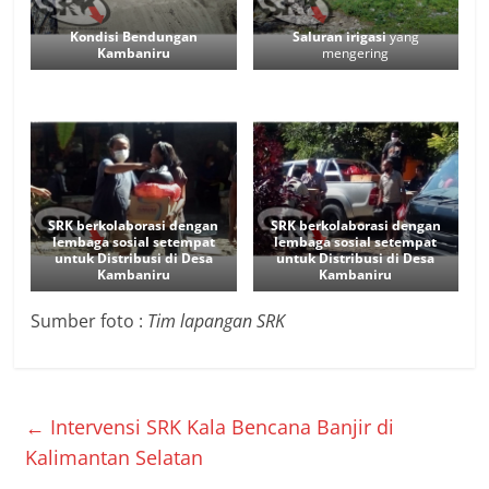
Kondisi Bendungan
Saluran irigasi
yang
Kambaniru
mengering
SRK berkolaborasi dengan
SRK berkolaborasi dengan
lembaga sosial setempat
lembaga sosial setempat
untuk Distribusi di Desa
untuk Distribusi di Desa
Kambaniru
Kambaniru
Sumber foto :
Tim lapangan SRK
←
Intervensi SRK Kala Bencana Banjir di
Kalimantan Selatan