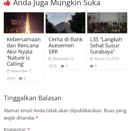
Anda Juga Mungkin Suka
Kebersamaan
Cerita di Balik
L3S “Langkah
dan Rencana
Asesemen
Sehat Susur
Aksi Nyata
SRK
Surabaya”
‘Nature is
Desember 6,
Maret 13, 2025
Calling’
2025
0
0
November 7,
2024
0
Tinggalkan Balasan
Alamat email Anda tidak akan dipublikasikan.
Ruas yang
wajib ditandai
*
Komentar
*